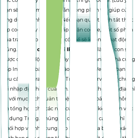
các cookie hay nêu rõ khi nào thì gửi cookie. (Lưu ý:
bạn sẽ cần xem hướng dẫn trong phần trợ giúp của
ứng dụng trình duyệt.) Nếu bạn quyết định tắt thiết
lập cookie hay không chấp nhận cookie, một số phần
của trang web chúng tôi có thể sẽ không hoạt động
đúng.
Dùng các địa chỉ IP
Địa chỉ IP là một con số
được cấp tự động cho máy tính của bạn bởi nhà cung
cấp Internet bất cứ khi nào bạn lướt Web. Khi bạn
yêu cầu các trang con từ Trang, các server của chúng
tôi nhập địa chỉ IP của bạn. Chúng tôi thu thập địa chỉ
IP với mục đích quản trị hệ thống, để báo cáo thông
tin tổng hợp cho các nhà cung cấp, và kiểm toán việc
sử dụng Trang. Chúng tôi có thể dùng các địa chỉ IP
phối hợp với nhà cung cấp Internet của bạn để xác