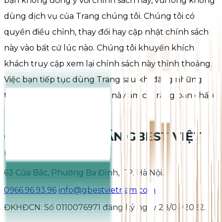
bạn không đồng ý với chính sách này, vui lòng không
dùng dịch vụ của Trang chúng tôi. Chúng tôi có
quyền điều chỉnh, thay đổi hay cập nhật chính sách
này vào bất cứ lúc nào. Chúng tôi khuyến khích
khách truy cập xem lại chính sách này thỉnh thoảng.
Việc bạn tiếp tục dùng Trang sau khi đăng những
thay đổi về các điều khoản này ám chỉ rằng bạn chấp
nhận những sự thay đổi.
CÔNG TY CỔ PHẦN GBEST VIỆT
NAM
63 Cửa Bắc, Phường Ba Đình, TP. Hà Nội.
0966.96.93.96
info@gbestvietnam.com
ĐKHĐCN: Số 0110076971 đăng ký ngày 28/07/2022.