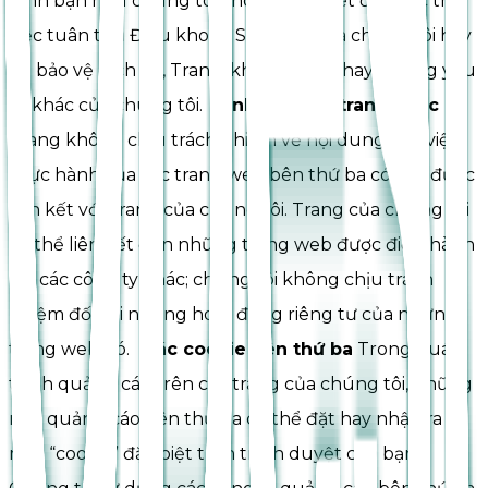
định bạn nếu chúng tôi cho là cần thiết để thực thi
việc tuân thủ Điều khoản Sử dụng của chúng tôi hay
để bảo vệ dịch vụ, Trang, khách hàng, hay những yếu
tố khác của chúng tôi.
Link đến các trang khác
Trang không chịu trách nhiệm về nội dung hay việc
thực hành của các trang web bên thứ ba có thể được
liên kết với Trang của chúng tôi. Trang của chúng tôi
có thể liên kết đến những trang web được điều hành
bởi các công ty khác; chúng tôi không chịu trách
nhiệm đối với những hoạt động riêng tư của những
trang web đó.
Các cookie bên thứ ba
Trong quá
trình quảng cáo trên các trang của chúng tôi, những
nhà quảng cáo bên thứ ba có thể đặt hay nhận ra
một “cookie” đặc biệt trên trình duyệt của bạn.