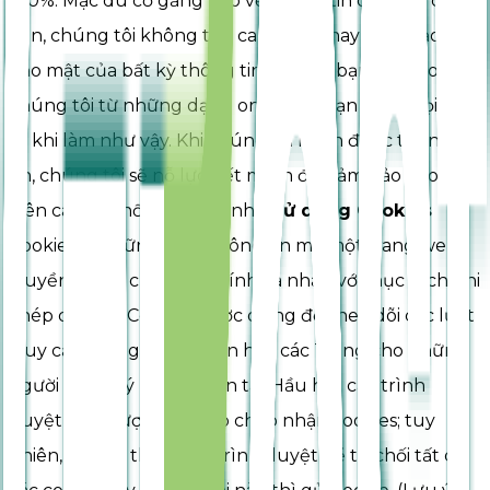
100%. Mặc dù cố gắng bảo vệ thông tin cá nhân của
bạn, chúng tôi không thể cam đoan hay đảm bảo sự
bảo mật của bất kỳ thông tin nào mà bạn gửi cho
chúng tôi từ những dạng online, và bạn chịu mọi rủi
ro khi làm như vậy. Khi chúng tôi nhận được thông
tin, chúng tôi sẽ nỗ lực hết mình để đảm bảo bảo mật
trên các hệ thống của mình.
Sử dụng Cookies
Cookies là những mẩu thông tin mà một trang web
truyền đến ổ cứng máy tính cá nhân với mục đích ghi
chép dữ liệu. Cookies được dùng để theo dõi các lượt
truy cập Trang và cá nhân hóa các Trang cho những
người đăng ký mới và hiện tai. Hầu hết các trình
duyệt đều được thiết lập chấp nhận cookies; tuy
nhiên, bạn có thể cài lại trình duyệt để từ chối tất cả