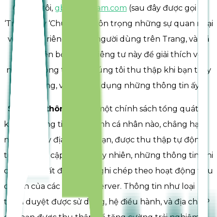
Chúng tôi,
gbestvietnam.com
(sau đây được gọi là
‘Trang’ hay ‘Chúng tôi’) tôn trọng những sự quan ngại
về quyền riêng tư của người dùng trên Trang, và đã
tạo tuyên bố quyền riêng tư này để giải thích về
những thông tin mà chúng tôi thu thập khi bạn truy
cập Trang, và cách sử dụng những thông tin ấy.
Sử dụng thông tin
Là một chính sách tổng quát,
không thông tin định danh cá nhân nào, chẳng hạn
như tên hay địa chỉ của bạn, được thu thập tự động
từ việc truy cập trang. Tuy nhiên, những thông tin phi
cá nhân nhất định được ghi chép theo hoạt động tiêu
chuẩn của các internet server. Thông tin như loại
trình duyệt được sử dụng, hệ điều hành, và địa chỉ IP