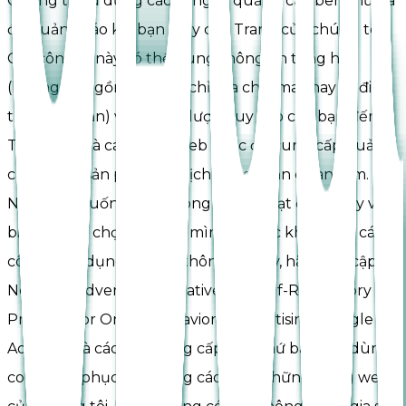
Chúng tôi sử dụng các công ty quảng cáo bên thứ ba
để quảng cáo khi bạn truy cập Trang của chúng tôi.
Các công ty này có thể dùng thông tin tổng hợp
(không bao gồm tên, địa chỉ, địa chỉ email hay số điện
thoại của bạn) về những lượt truy cập của bạn đến
Trang này và các trang web khác để cung cấp quảng
cáo về các sản phẩm và dịch vụ mà bạn quan tâm.
Nếu bạn muốn thêm thông tin về hoạt động này và
biết những chọn lựa của mình về việc không để các
công ty sử dụng những thông tin này, hãy truy cập
Network Advertising Initiative hay Self-Regulatory
Program for Online Behavioral Advertising. Google
AdSense và các nhà cung cấp bên thứ ba khác dùng
cookie để phục vụ quảng cáo trên những trang web