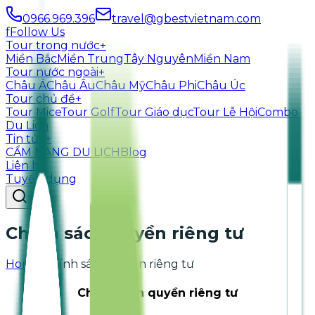
0966.969.396
travel@gbestvietnam.com
f
Follow Us
Tour trong nước
+
Miền Bắc
Miền Trung
Tây Nguyên
Miền Nam
Tour nước ngoài
+
Châu Á
Châu Âu
Châu Mỹ
Châu Phi
Châu Úc
Tour chủ đề
+
Tour Mice
Tour Golf
Tour Giáo dục
Tour Lễ Hội
Combo
Du Lich
Tin tức
+
CẨM NANG DU LỊCH
Blog
Liên hệ
Tuyển dụng
Chính sách quyền riêng tư
Home
›
Chính sách quyền riêng tư
Chính sách quyền riêng tư