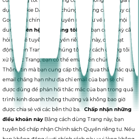
của chúng tôi. Người dùng có thể không tham gia sử
dụng cookie DART của chúng tôi bằng cách truy cập
Google và chính sánh quyền riêng tư về mạng nội
dung.
Liên hệ với chúng tôi
Nếu bạn có bất kỳ câu
hỏi nào về tuyên bố quyền riêng tư này, các hoạt
động trên Trang của chúng tôi, hay cách chúng tôi
xử lý các Trang, bạn có thể email đến chúng tôi.
Thông tin mà bạn cung cấp thông qua thắc mắc qua
email chẳng hạn như địa chỉ email của bạn sẽ chỉ
được dùng để phản hồi thắc mắc của bạn trong quá
trình kinh doanh thông thường và không bao giờ
được chia sẻ với các bên thứ ba.
Chấp nhận những
điều khoản này
Bằng cách dùng Trang này, bạn
tuyên bố chấp nhận Chính sách Quyền riêng tư. Nếu