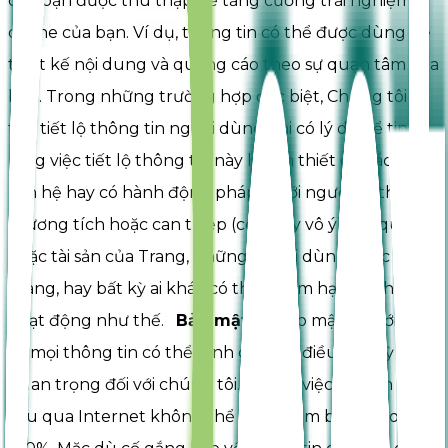
của bạn được thu thập để tăng cường trải nghiệm
online của bạn. Ví dụ, thông tin có thể được dùng để
thiết kế nội dung và quảng cáo theo sự quan tâm của
bạn. Trong những trường hợp đặc biệt, Chúng tôi có
thể tiết lộ thông tin người dùng khi có lý do để tin
rằng việc tiết lộ thông tin này là cần thiết để xác định,
liên hệ hay có hành động pháp lý với người có thể gây
thương tích hoặc can thiệp (cố ý hay vô ý) các quyền
hoặc tài sản của Trang, những người dùng khác của
Trang, hay bất kỳ ai khác có thể bị làm hại bởi những
hoạt động như thế.
Bảo mật
Sự bảo mật đối với tất
cả mọi thông tin có thể định danh là điều cực kỳ
quan trọng đối với chúng tôi. Tiếc là, việc truyền dữ
liệu qua Internet không thể được đảm bảo an toàn