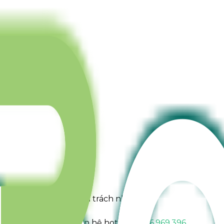
 Lich
du lịch, năng động và trách nhiệm.
tvietnam.com
hoặc liên hệ hotline
0966.969.396
.