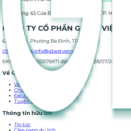
Văn phòng: 63 Cửa Bắc, Phường Ba Đình, TP. Hà Nội.
CÔNG TY CỔ PHẦN GBEST VIỆT N
63 Cửa Bắc, Phường Ba Đình, TP. Hà Nội.
0966.96.93.96
info@gbestvietnam.com
ĐKHĐCN: Số 0110076971 đăng ký ngày 28/07/2022.
Về GBest Việt Nam
Về chúng tôi
Chính sách quyền riêng tư
Điều khoản và điều kiện
Tuyển dụng
Thông tin hữu ích
Tin tức
Cẩm nang du lịch