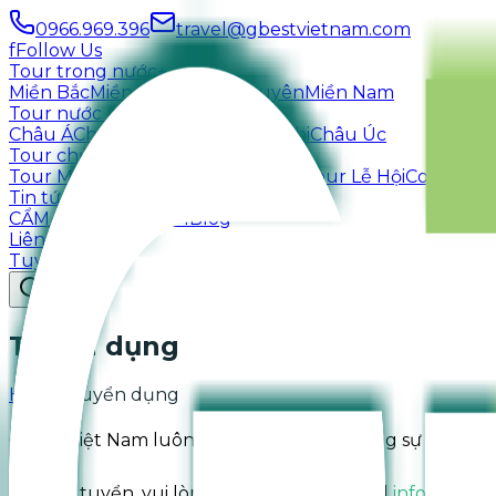
0966.969.396
travel@gbestvietnam.com
f
Follow Us
Tour trong nước
+
Miền Bắc
Miền Trung
Tây Nguyên
Miền Nam
Tour nước ngoài
+
Châu Á
Châu Âu
Châu Mỹ
Châu Phi
Châu Úc
Tour chủ đề
+
Tour Mice
Tour Golf
Tour Giáo dục
Tour Lễ Hội
Combo Du
Tin tức
+
CẨM NANG DU LỊCH
Blog
Liên hệ
Tuyển dụng
Tuyển dụng
Home
›
Tuyển dụng
GBest Việt Nam luôn chào đón những cộng sự đam mê 
Để ứng tuyển, vui lòng gửi hồ sơ qua email
info@gbes